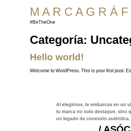
M A R C A G R Á F 
#BeTheOne
Categoría:
Uncate
Hello world!
Welcome to WordPress. This is your first post. Edit 
Al elegirnos, te embarcas en un vi
tu marca no solo destaque, sino q
un legado de conexión auténtica.
/ ASÓ